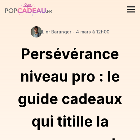
Lior
Baranger
-
4 mars à 12h00
Persévérance
niveau pro : le
guide cadeaux
qui titille la