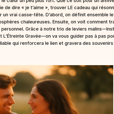
le cœur un peu plus fort. Que ce soit pour un anniver
ie de dire « je t’aime », trouver LE cadeau qui résonn
un vrai casse-tête. D’abord, on définit ensemble le p
mosphères chaleureuses. Ensuite, on voit comment t
 personnel. Grâce à notre trio de leviers malins—Inst
 L’Étreinte Gravée—on va vous guider pas à pas po
liable qui renforcera le lien et gravera des souvenirs 