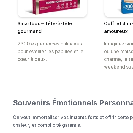
Smartbox – Tête-à-tête
Coffret duo
gourmand
amoureux
2300 expériences culinaires
Imaginez-vo
pour éveiller les papilles et le
ou une maiso
cœur à deux.
charme, le t
weekend su
Souvenirs Émotionnels Personna
On veut immortaliser vos instants forts et offrir cette pe
chaleur, et complicité garantis.