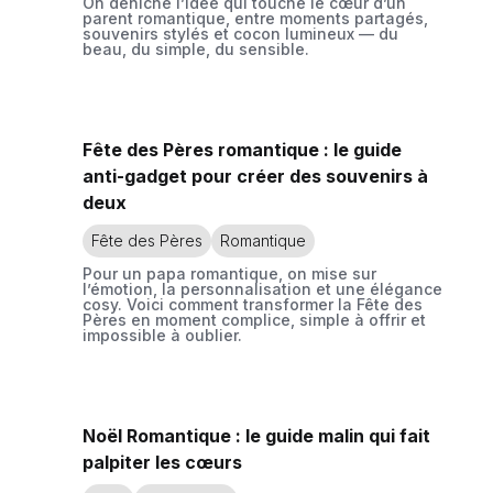
On déniche l’idée qui touche le cœur d’un
parent romantique, entre moments partagés,
souvenirs stylés et cocon lumineux — du
beau, du simple, du sensible.
Fête des Pères romantique : le guide
anti-gadget pour créer des souvenirs à
deux
Fête des Pères
Romantique
Pour un papa romantique, on mise sur
l’émotion, la personnalisation et une élégance
cosy. Voici comment transformer la Fête des
Pères en moment complice, simple à offrir et
impossible à oublier.
Noël Romantique : le guide malin qui fait
palpiter les cœurs