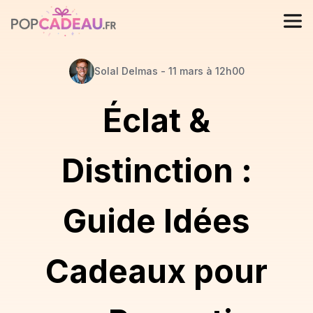
Solal
Delmas
-
11 mars à 12h00
Éclat &
Distinction :
Guide Idées
Cadeaux pour