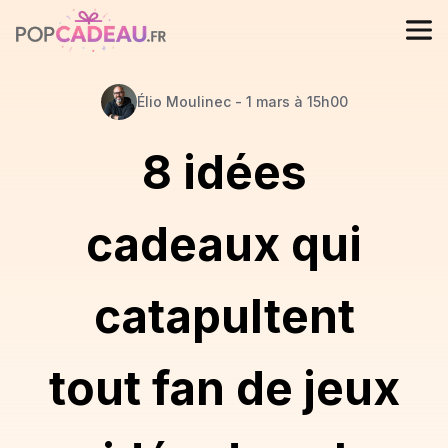
Élio
Moulinec
-
1 mars à 15h00
8 idées
cadeaux qui
catapultent
tout fan de jeux