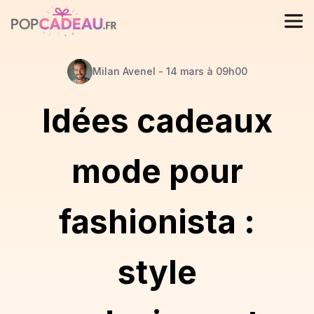
Milan
Avenel
-
14 mars à 09h00
Idées cadeaux
mode pour
fashionista :
style