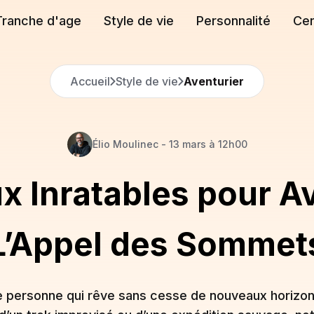
Tranche d'age
Style de vie
Personnalité
Cen
Accueil
Style de vie
Aventurier
Élio
Moulinec
-
13 mars à 12h00
 Inratables pour Av
L’Appel des Sommet
e personne qui rêve sans cesse de nouveaux horizons.