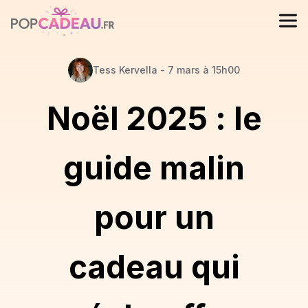
Tess
Kervella
-
7 mars à 15h00
Noël 2025 : le
guide malin
pour un
cadeau qui