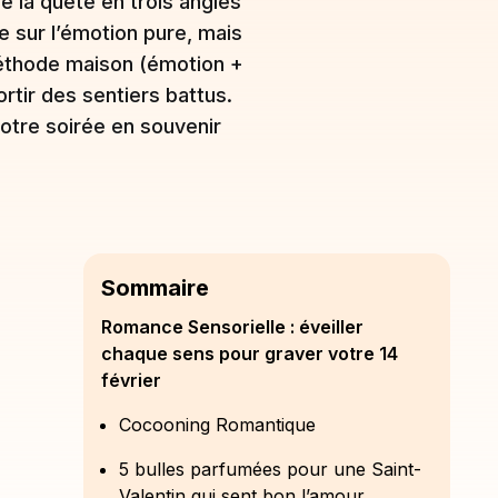
sé la quête en trois angles
e sur l’émotion pure, mais
méthode maison (émotion +
rtir des sentiers battus.
votre soirée en souvenir
Sommaire
Romance Sensorielle : éveiller
chaque sens pour graver votre 14
février
Cocooning Romantique
5 bulles parfumées pour une Saint-
Valentin qui sent bon l’amour