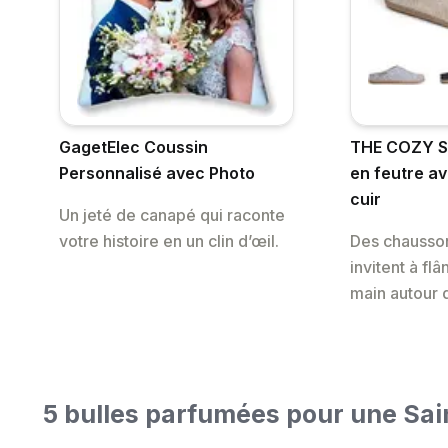
GagetElec Coussin
THE COZY S
Personnalisé avec Photo
en feutre a
cuir
Un jeté de canapé qui raconte
votre histoire en un clin d’œil.
Des chausson
invitent à fl
main autour 
5 bulles parfumées pour une Sai