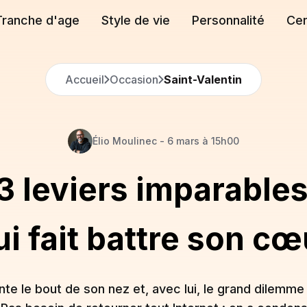
Tranche d'age
Style de vie
Personnalité
Cen
Accueil
Occasion
Saint-Valentin
Élio
Moulinec
-
6 mars à 15h00
 3 leviers imparabl
ui fait battre son cœ
ointe le bout de son nez et, avec lui, le grand dilemme