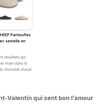
HEEP Pantoufles
vec semelle en
s douillets qui
âner main dans la
du chocolat chaud.
nt-Valentin qui sent bon l’amour