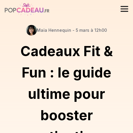
Maïa
Hennequin
-
5 mars à 12h00
Cadeaux Fit &
Fun : le guide
ultime pour
booster