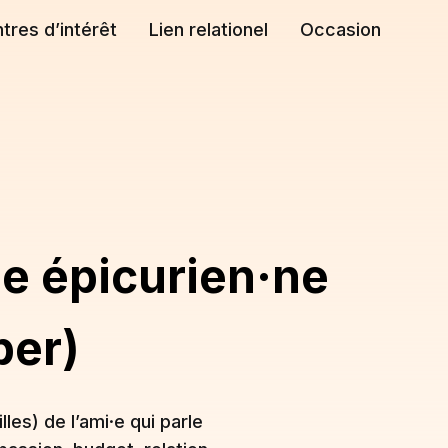
tres d’intérêt
Lien relationel
Occasion
·e épicurien·ne
per)
lles) de l’ami·e qui parle