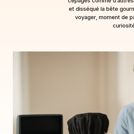
cépages comme d’autres pa
et disséqué la bête gourma
voyager, moment de par
curiosit