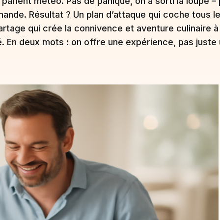
rlent météo. Pas de panique, on a sorti la loupe – p
nde. Résultat ? Un plan d’attaque qui coche tous les 
tage qui crée la connivence et aventure culinaire à d
é. En deux mots : on offre une expérience, pas juste 