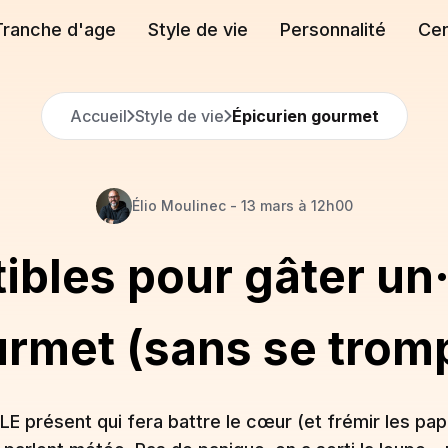
Tranche d'age
Style de vie
Personnalité
Cen
Accueil
Style de vie
Épicurien gourmet
Élio
Moulinec
-
13 mars à 12h00
stibles pour gâter un
rmet (sans se trom
 LE présent qui fera battre le cœur (et frémir les papi