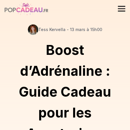
Tess
Kervella
-
13 mars à 15h00
Boost
d’Adrénaline :
Guide Cadeau
pour les