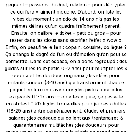
gagnant – passions, budget, relation – pour décrypter
ce qui fera vraiment mouche. D’abord, on liste les
vibes du moment : un ado de 14 ans n’a pas les
mêmes délires qu’un quadra fraîchement parent.
Ensuite, on calibre le ticket – petit ou gros – pour
rester dans les clous sans sacrifier l’effet « wow ».
Enfin, on peaufine le lien : copain, cousine, collègue ?
Ça change le degré de fun ou d’émotion qu’on peut se
permettre. Dans cet espace, on a donc regroupé : des
guides sur les tout-petits (0-2 ans) pour multiplier les «
oooh » et les doudous originaux ;des idées pour
enfants curieux (3-10 ans) qui transforment chaque
paquet en terrain d’aventure ;des pistes pour ados
exigeants (11-17 ans) – on a testé, juré, ça passe le
crash-test TikTok ;des trouvailles pour jeunes adultes
(18-29 ans) entre déménagement, études et premiers
salaires ;des cadeaux qui collent aux trentenaires &
quarantenaires multitâches ;des douceurs pour
quinquas et plus, parce que le plaisir ne prend pas de