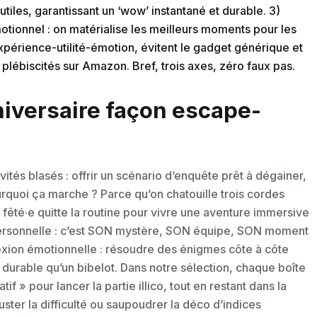
utiles, garantissant un ‘wow’ instantané et durable. 3)
tionnel : on matérialise les meilleurs moments pour les
expérience-utilité-émotion, évitent le gadget générique et
 plébiscités sur Amazon. Bref, trois axes, zéro faux pas.
niversaire façon escape-
tés blasés : offrir un scénario d’enquête prêt à dégainer,
ourquoi ça marche ? Parce qu’on chatouille trois cordes
 fêté·e quitte la routine pour vivre une aventure immersive
 personnelle : c’est SON mystère, SON équipe, SON moment
exion émotionnelle : résoudre des énigmes côte à côte
s durable qu’un bibelot. Dans notre sélection, chaque boîte
if » pour lancer la partie illico, tout en restant dans la
uster la difficulté ou saupoudrer la déco d’indices