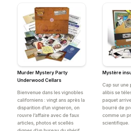
Murder Mystery Party
Mystère insu
Underwood Cellars
Cap sur une p
Bienvenue dans les vignobles
alibis se téle
californiens : vingt ans après la
paquet arrive
disparition d’un vigneron, on
bourré de p
rouvre l’affaire avec de faux
comme un pr
articles, photos et scellés
scientifique.
dignes d’un bureau du shérif.