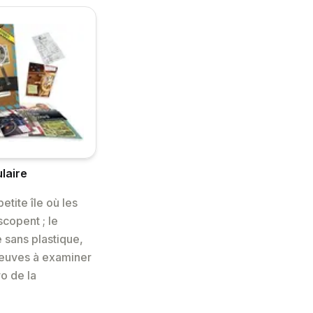
laire
etite île où les
scopent ; le
 sans plastique,
reuves à examiner
o de la