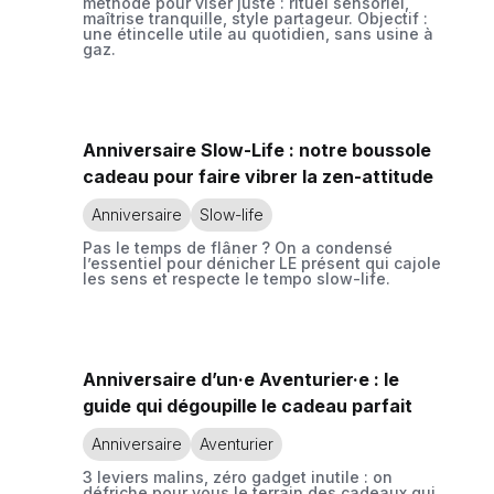
méthode pour viser juste : rituel sensoriel,
maîtrise tranquille, style partageur. Objectif :
une étincelle utile au quotidien, sans usine à
gaz.
Anniversaire Slow-Life : notre boussole
cadeau pour faire vibrer la zen-attitude
Anniversaire
Slow-life
Pas le temps de flâner ? On a condensé
l’essentiel pour dénicher LE présent qui cajole
les sens et respecte le tempo slow-life.
Anniversaire d’un·e Aventurier·e : le
guide qui dégoupille le cadeau parfait
Anniversaire
Aventurier
3 leviers malins, zéro gadget inutile : on
défriche pour vous le terrain des cadeaux qui