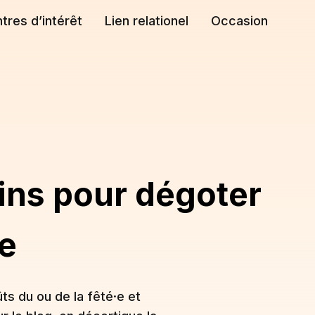
tres d’intérêt
Lien relationel
Occasion
lins pour dégoter
e
ûts du ou de la fêté·e et