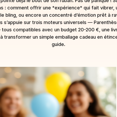
pointe déjà le bout de son ruban. Pas de panique ! Su
s : comment offrir une *expérience* qui fait vibrer, u
le bling, ou encore un concentré d’émotion prêt à ra
 s’appuie sur trois moteurs universels — Parenthèse
 tous compatibles avec un budget 20-200 €, une li
e à transformer un simple emballage cadeau en étinc
guide.