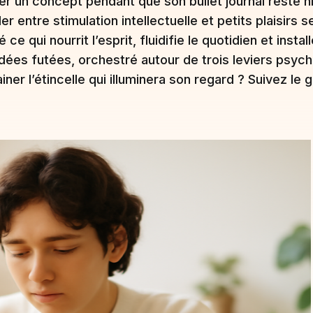
r un concept pendant que son bullet journal reste nic
er entre stimulation intellectuelle et petits plaisirs 
e qui nourrit l’esprit, fluidifie le quotidien et insta
’idées futées, orchestré autour de trois leviers psych
iner l’étincelle qui illuminera son regard ? Suivez le g