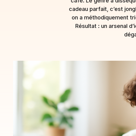
café. Le genre à disséque
cadeau parfait, c’est jongl
on a méthodiquement trié c
Résultat : un arsenal d
déga