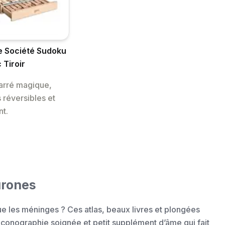
 Société Sudoku
 Tiroir
arré magique,
s réversibles et
nt.
urones
ue les méninges ? Ces atlas, beaux livres et plongées
, iconographie soignée et petit supplément d’âme qui fait