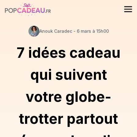
Anouk
Caradec
-
6 mars à 15h00
7 idées cadeau
qui suivent
votre globe-
trotter partout