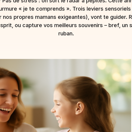
 ? Pas de stress : on sort le radar à pépites. Cette an
mure « je te comprends ». Trois leviers sensoriels
ar nos propres mamans exigeantes), vont te guider. R
esprit, ou capture vos meilleurs souvenirs – bref, un
ruban.