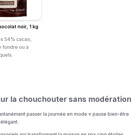
ocolat noir, 1 kg
es 54% cacao,
re fondre ou à
quels.
our la chouchouter sans modération
tantanément passer la journée en mode « pause bien-être
élégant.
ensoriels qui transforment la maison en spa cinq étoiles.