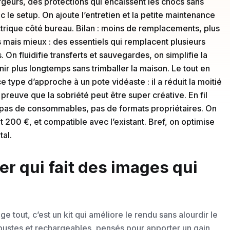
rgeurs, des protections qui encaissent les chocs sans
le setup. On ajoute l’entretien et la petite maintenance
ctrique côté bureau. Bilan : moins de remplacements, plus
 mais mieux : des essentiels qui remplacent plusieurs
On fluidifie transferts et sauvegardes, on simplifie la
nir plus longtemps sans trimballer la maison. Le tout en
e type d’approche à un pote vidéaste : il a réduit la moitié
reuve que la sobriété peut être super créative. En fil
, pas de consommables, pas de formats propriétaires. On
t 200 €, et compatible avec l’existant. Bref, on optimise
tal.
er qui fait des images qui
tout, c’est un kit qui améliore le rendu sans alourdir le
bustes et rechargeables, pensés pour apporter un gain