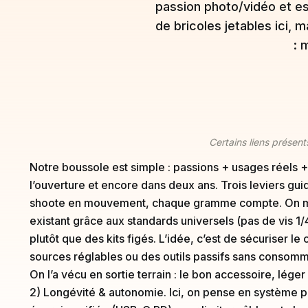
passion photo/vidéo et esp
de bricoles jetables ici, m
: 
Certains liens présents
Notre boussole est simple : passions + usages réels + b
l’ouverture et encore dans deux ans. Trois leviers gui
shoote en mouvement, chaque gramme compte. On mise
existant grâce aux standards universels (pas de vis 1
plutôt que des kits figés. L’idée, c’est de sécuriser 
sources réglables ou des outils passifs sans consommab
On l’a vécu en sortie terrain : le bon accessoire, lége
2) Longévité & autonomie. Ici, on pense en système pou