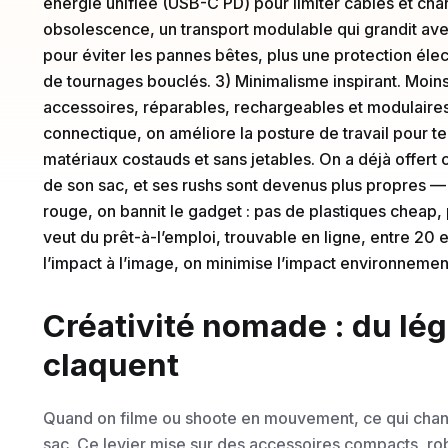
énergie unifiée (USB-C PD) pour limiter câbles et cha
obsolescence, un transport modulable qui grandit avec 
pour éviter les pannes bêtes, plus une protection éle
de tournages bouclés. 3) Minimalisme inspirant. Moins
accessoires, réparables, rechargeables et modulaires. 
connectique, on améliore la posture de travail pour te
matériaux costauds et sans jetables. On a déjà offert c
de son sac, et ses rushs sont devenus plus propres — p
rouge, on bannit le gadget : pas de plastiques cheap
veut du prêt-à-l’emploi, trouvable en ligne, entre 20 e
l’impact à l’image, on minimise l’impact environnemen
Créativité nomade : du lég
claquent
Quand on filme ou shoote en mouvement, ce qui change 
sac. Ce levier mise sur des accessoires compacts, ro