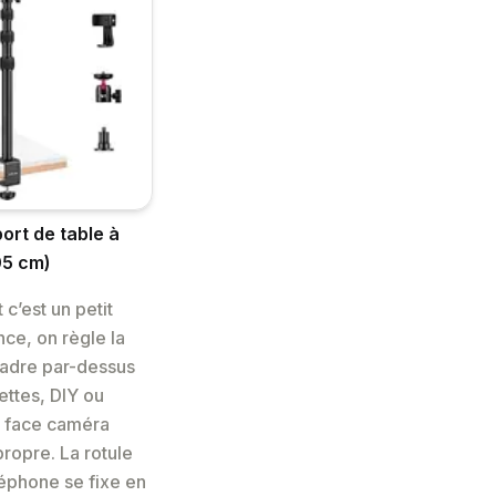
port de table à
05 cm)
 c’est un petit
nce, on règle la
cadre par-dessus
ettes, DIY ou
u face caméra
propre. La rotule
léphone se fixe en