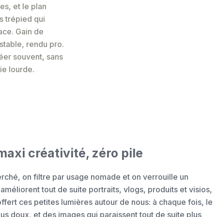
s, et le plan
s trépied qui
pace. Gain de
stable, rendu pro.
réer souvent, sans
erie lourde.
xi créativité, zéro pile
ché, on filtre par usage nomade et on verrouille un
méliorent tout de suite portraits, vlogs, produits et visios,
fert ces petites lumières autour de nous: à chaque fois, le
s doux, et des images qui paraissent tout de suite plus