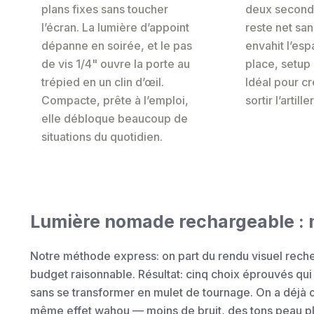
plans fixes sans toucher
deux seconde
l’écran. La lumière d’appoint
reste net san
dépanne en soirée, et le pas
envahit l’es
de vis 1/4" ouvre la porte au
place, setup 
trépied en un clin d’œil.
Idéal pour c
Compacte, prête à l’emploi,
sortir l’artill
elle débloque beaucoup de
situations du quotidien.
Lumière nomade rechargeable : ma
Notre méthode express: on part du rendu visuel recher
budget raisonnable. Résultat: cinq choix éprouvés qui a
sans se transformer en mulet de tournage. On a déjà of
même effet wahou — moins de bruit, des tons peau plu