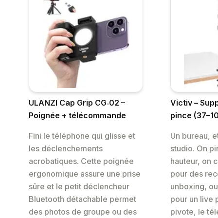
ULANZI Cap Grip CG‑02 –
Victiv – Sup
Poignée + télécommande
pince (37–1
Fini le téléphone qui glisse et
Un bureau, et
les déclenchements
studio. On pi
acrobatiques. Cette poignée
hauteur, on 
ergonomique assure une prise
pour des rec
sûre et le petit déclencheur
unboxing, o
Bluetooth détachable permet
pour un live 
des photos de groupe ou des
pivote, le té