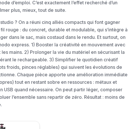
 mode d’emploi. C’est exactement l’effet recherché d’un
lmer plus, mieux, tout de suite.
 studio ? On a réuni cinq alliés compacts qui font gagner
 fil rouge : du concret, durable et modulable, qui s’intègre à
léger dans le sac, mais costaud dans le rendu. Et surtout, on
thodo express. 1) Booster la créativité en mouvement avec
nt les mains. 2) Prolonger la vie du matériel en sécurisant la
rant le rechargeable. 3) Simplifier le quotidien créatif
ots froids, pinces réglables) qui suivent les évolutions de
nctionne. Chaque pièce apporte une amélioration immédiate
ropres) tout en restant sobre en ressources : métaux et
on USB quand nécessaire. On peut partir léger, composer
voluer l’ensemble sans repartir de zéro. Résultat : moins de
.