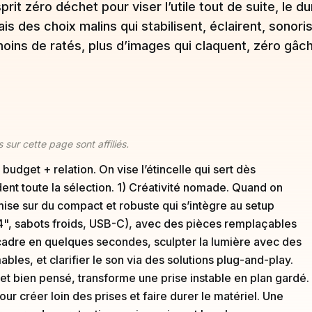
rit zéro déchet pour viser l’utile tout de suite, le 
ais des choix malins qui stabilisent, éclairent, sonor
moins de ratés, plus d’images qui claquent, zéro gâch
 sur cette page sont affiliés.
udget + relation. On vise l’étincelle qui sert dès
dent toute la sélection. 1) Créativité nomade. Quand on
 sur du compact et robuste qui s’intègre au setup
/4", sabots froids, USB-C), avec des pièces remplaçables
le cadre en quelques secondes, sculpter la lumière avec des
les, et clarifier le son via des solutions plug-and-play.
r et bien pensé, transforme une prise instable en plan gardé.
r créer loin des prises et faire durer le matériel. Une