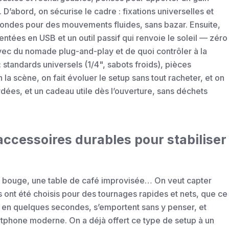
 D’abord, on sécurise le cadre : fixations universelles et
condes pour des mouvements fluides, sans bazar. Ensuite,
ntées en USB et un outil passif qui renvoie le soleil — zéro
vec du nomade plug-and-play et de quoi contrôler à la
e : standards universels (1/4", sabots froids), pièces
 scène, on fait évoluer le setup sans tout racheter, et on
ardées, et un cadeau utile dès l’ouverture, sans déchets
 accessoires durables pour stabiliser
qui bouge, une table de café improvisée… On veut capter
res ont été choisis pour des tournages rapides et nets, que ce
nt en quelques secondes, s’emportent sans y penser, et
rtphone moderne. On a déjà offert ce type de setup à un