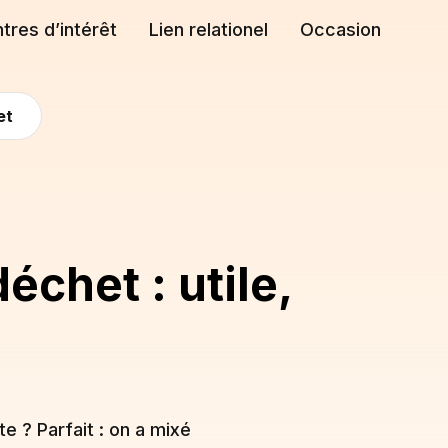
tres d’intérêt
Lien relationel
Occasion
et
chet : utile,
te ? Parfait : on a mixé