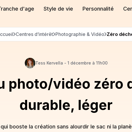
Tranche d'age
Style de vie
Personnalité
Cen
ccueil
Centres d’intérêt
Photographie & Vidéo
Zéro déch
Tess
Kervella
-
1 décembre à 11h00
 photo/vidéo zéro dé
durable, léger
i booste la création sans alourdir le sac ni la planè